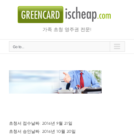
Skip
to
content
가족 초청 영주권 전문!
Go to...
약혼비자 인터뷰 안내문 미리보기 (I-129F interview notice)
초청서 접수날짜: 2016년 9월 21일
초청서 승인날짜: 2016년 10월 20일