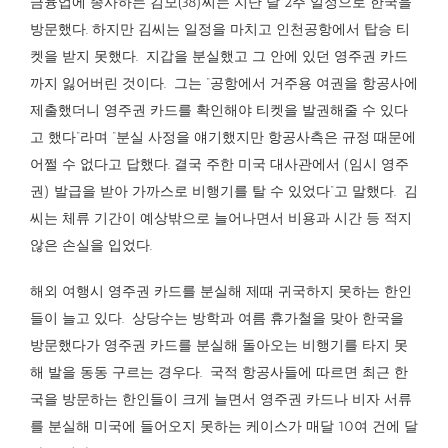
금융업에 종사하는 김모(38)씨는 지난 달 2주 일정으로 한국을
방문했다. 하지만 김씨는 일정을 마치고 인천공항에서 탑승 티
켓을 받지 못했다.
지갑을 분실했고 그 안에 있던 영주권 카드
까지 잃어버린 것이다.
그는 “공항에서 거주용 여권을 항공사에
제출했더니 영주권 카드를 확인해야 티켓을 발권해줄 수 있다
고 했다”라며 “분실 사정을 얘기했지만 항공사측은 규정 때문에
어쩔 수 없다고 답했다. 결국 주한 미국 대사관에서 (임시 영주
권) 발급을 받아 가까스로 비행기를 탈 수 있었다”고 말했다.
김
씨는 체류 기간이 예상밖으로 늘어나면서 비용과 시간 등 적지
않은 손실을 입었다.
해외 여행시 영주권 카드를 분실해 제때 귀국하지 못하는 한인
들이 늘고 있다. 상당수는 방학과 여름 휴가철을 맞아 한국을
방문했다가 영주권 카드를 분실해 돌아오는 비행기를 타지 못
해 발을 동동 구르는 경우다. 국적 항공사들에 따르면 최근 한
국을 방문하는 한인들이 크게 늘면서 영주권 카드나 비자 서류
를 분실해 미국에 들어오지 못하는 케이스가 매달 10여 건에 달