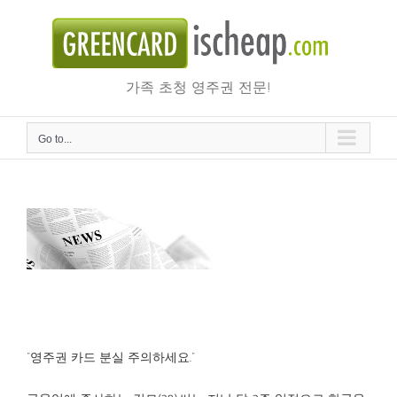
Skip
to
content
가족 초청 영주권 전문!
Go to...
한국 갔다 영주권 분실…적어도 한달간 발묶여
“영주권 카드 분실 주의하세요.”